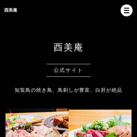
酉美庵
酉美庵
公式サイト
知覧鳥の焼き鳥、鳥刺しが豊富、白肝が絶品