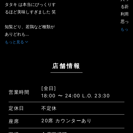
タタキ は本当にびっくりす
る距離
るほど美味しすぎました 笑
利用さ
思ってい
知覧どり、若鶏など種類が
もっと
ありどれも...
もっと見る
店舗情報
[全日]
営業時間
18:00 〜 24:00 L.O. 23:30
定休日
不定休
20席 カウンターあり
座席