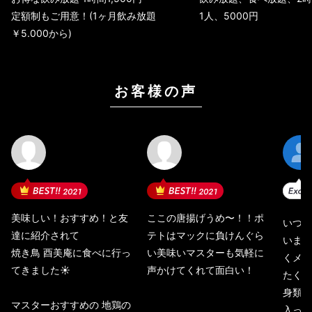
定額制もご用意！(1ヶ月飲み放題
1人、5000円
￥5.000から)
お客様の声
2021
2021
美味しい！おすすめ！と友
ここの唐揚げうめ〜！！ポ
いつも
達に紹介されて
テトはマックに負けんぐら
います
焼き鳥 酉美庵に食べに行っ
い美味いマスターも気軽に
くメニ
てきました☀️
声かけてくれて面白い！
たくさ
身類は
マスターおすすめの 地鶏の
入って